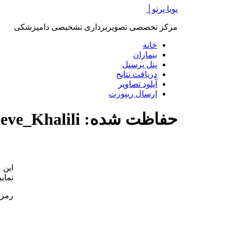
پرش
پویا پرتو│
به
مرکز تخصصی تصویربرداری تشخیصی دامپزشکی
محتوا
خانه
بیماران
پنل پرسنل
دریافت نتایج
آپلود تصاویر
ارسال ریپورت
حفاظت شده: Steve_Khalili
این 
نمایی
رمز 