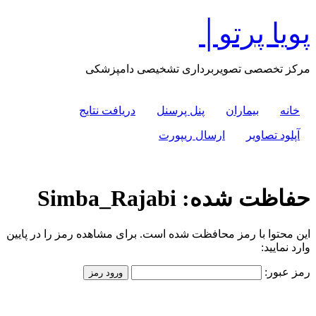
پرش
پویا پرتو│
به
محتوا
مرکز تخصصی تصویربرداری تشخیصی دامپزشکی
خانه
بیماران
پنل پرسنل
دریافت نتایج
آپلود تصاویر
ارسال ریپورت
حفاظت شده: Simba_Rajabi
این محتوا با رمز محافظت شده است. برای مشاهده رمز را در پایین
وارد نمایید:
رمز عبور: