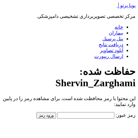
پرش
پویا پرتو│
به
مرکز تخصصی تصویربرداری تشخیصی دامپزشکی
محتوا
خانه
بیماران
پنل پرسنل
دریافت نتایج
آپلود تصاویر
ارسال ریپورت
حفاظت شده:
Shervin_Zarghami
این محتوا با رمز محافظت شده است. برای مشاهده رمز را در پایین
وارد نمایید:
رمز عبور: