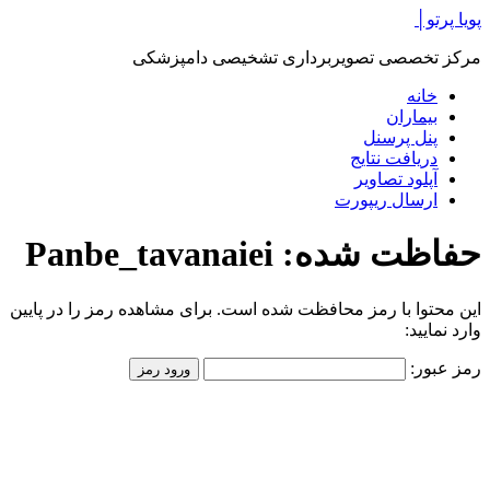
پرش
پویا پرتو│
به
مرکز تخصصی تصویربرداری تشخیصی دامپزشکی
محتوا
خانه
بیماران
پنل پرسنل
دریافت نتایج
آپلود تصاویر
ارسال ریپورت
حفاظت شده: Panbe_tavanaiei
این محتوا با رمز محافظت شده است. برای مشاهده رمز را در پایین
وارد نمایید:
رمز عبور: