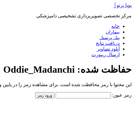
پرش
پویا پرتو│
به
مرکز تخصصی تصویربرداری تشخیصی دامپزشکی
محتوا
خانه
بیماران
پنل پرسنل
دریافت نتایج
آپلود تصاویر
ارسال ریپورت
حفاظت شده: Oddie_Madanchi
این محتوا با رمز محافظت شده است. برای مشاهده رمز را در پایین وار
رمز عبور: