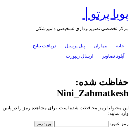
پرش
پویا پرتو│
به
محتوا
مرکز تخصصی تصویربرداری تشخیصی دامپزشکی
خانه
بیماران
پنل پرسنل
دریافت نتایج
آپلود تصاویر
ارسال ریپورت
حفاظت شده:
Nini_Zahmatkesh
این محتوا با رمز محافظت شده است. برای مشاهده رمز را در پایین
وارد نمایید:
رمز عبور: