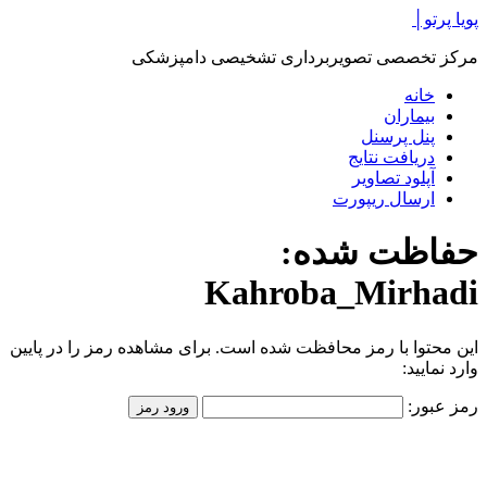
پرش
پویا پرتو│
به
مرکز تخصصی تصویربرداری تشخیصی دامپزشکی
محتوا
خانه
بیماران
پنل پرسنل
دریافت نتایج
آپلود تصاویر
ارسال ریپورت
حفاظت شده:
Kahroba_Mirhadi
این محتوا با رمز محافظت شده است. برای مشاهده رمز را در پایین
وارد نمایید:
رمز عبور: