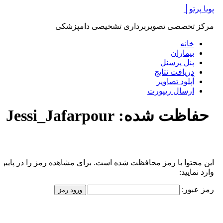
پرش
پویا پرتو│
به
مرکز تخصصی تصویربرداری تشخیصی دامپزشکی
محتوا
خانه
بیماران
پنل پرسنل
دریافت نتایج
آپلود تصاویر
ارسال ریپورت
حفاظت شده: Jessi_Jafarpour
این محتوا با رمز محافظت شده است. برای مشاهده رمز را در پایین
وارد نمایید:
رمز عبور: