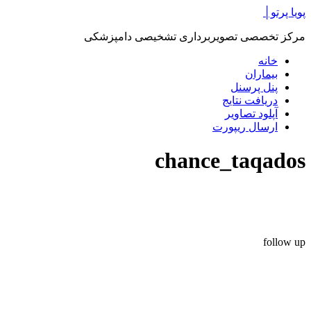
پرش
پویا پرتو│
به
مرکز تخصصی تصویربرداری تشخیصی دامپزشکی
محتوا
خانه
بیماران
پنل پرسنل
دریافت نتایج
آپلود تصاویر
ارسال ریپورت
chance_taqados
follow up