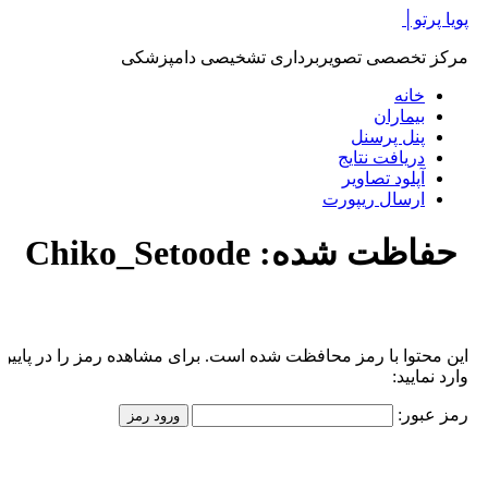
پرش
پویا پرتو│
به
مرکز تخصصی تصویربرداری تشخیصی دامپزشکی
محتوا
خانه
بیماران
پنل پرسنل
دریافت نتایج
آپلود تصاویر
ارسال ریپورت
حفاظت شده: Chiko_Setoode
این محتوا با رمز محافظت شده است. برای مشاهده رمز را در پایین
وارد نمایید:
رمز عبور: