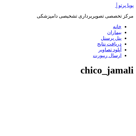
پرش
پویا پرتو│
به
مرکز تخصصی تصویربرداری تشخیصی دامپزشکی
محتوا
خانه
بیماران
پنل پرسنل
دریافت نتایج
آپلود تصاویر
ارسال ریپورت
chico_jamali