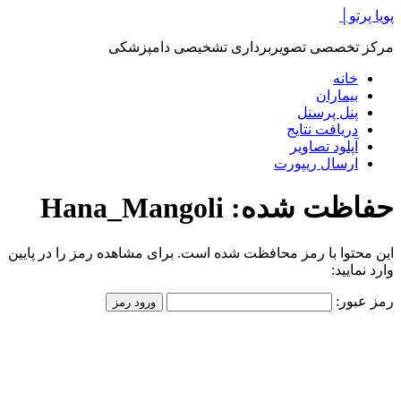
پرش
پویا پرتو│
به
مرکز تخصصی تصویربرداری تشخیصی دامپزشکی
محتوا
خانه
بیماران
پنل پرسنل
دریافت نتایج
آپلود تصاویر
ارسال ریپورت
حفاظت شده: Hana_Mangoli
این محتوا با رمز محافظت شده است. برای مشاهده رمز را در پایین
وارد نمایید:
رمز عبور: