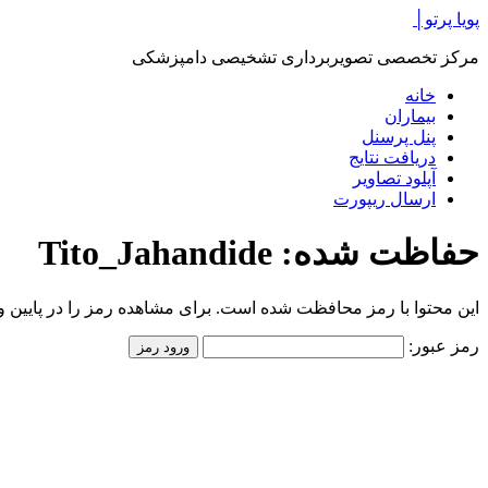
پرش
پویا پرتو│
به
مرکز تخصصی تصویربرداری تشخیصی دامپزشکی
محتوا
خانه
بیماران
پنل پرسنل
دریافت نتایج
آپلود تصاویر
ارسال ریپورت
حفاظت شده: Tito_Jahandide
این محتوا با رمز محافظت شده است. برای مشاهده رمز را در پایین وار
رمز عبور: