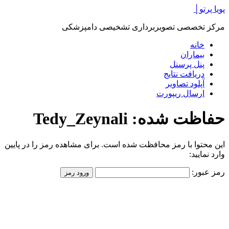
پرش
پویا پرتو│
به
مرکز تخصصی تصویربرداری تشخیصی دامپزشکی
محتوا
خانه
بیماران
پنل پرسنل
دریافت نتایج
آپلود تصاویر
ارسال ریپورت
حفاظت شده: Tedy_Zeynali
این محتوا با رمز محافظت شده است. برای مشاهده رمز را در پایین
وارد نمایید:
رمز عبور: