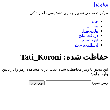
پرش
پویا پرتو│
به
مرکز تخصصی تصویربرداری تشخیصی دامپزشکی
محتوا
خانه
بیماران
پنل پرسنل
دریافت نتایج
آپلود تصاویر
ارسال ریپورت
حفاظت شده: Tati_Koroni
این محتوا با رمز محافظت شده است. برای مشاهده رمز را در پایین
وارد نمایید:
رمز عبور: