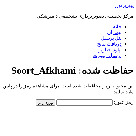
پرش
پویا پرتو│
به
مرکز تخصصی تصویربرداری تشخیصی دامپزشکی
محتوا
خانه
بیماران
پنل پرسنل
دریافت نتایج
آپلود تصاویر
ارسال ریپورت
حفاظت شده: Soort_Afkhami
این محتوا با رمز محافظت شده است. برای مشاهده رمز را در پایین
وارد نمایید:
رمز عبور: