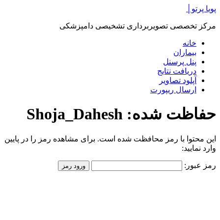
پرش
پویا پرتو│
به
مرکز تخصصی تصویربرداری تشخیصی دامپزشکی
محتوا
خانه
بیماران
پنل پرسنل
دریافت نتایج
آپلود تصاویر
ارسال ریپورت
حفاظت شده: Shoja_Dahesh
این محتوا با رمز محافظت شده است. برای مشاهده رمز را در پایین
وارد نمایید:
رمز عبور: