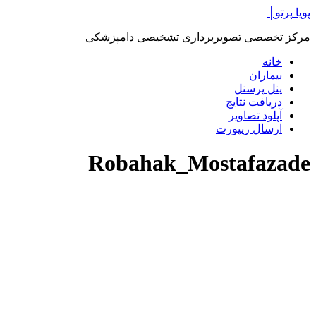
پرش
پویا پرتو│
به
مرکز تخصصی تصویربرداری تشخیصی دامپزشکی
محتوا
خانه
بیماران
پنل پرسنل
دریافت نتایج
آپلود تصاویر
ارسال ریپورت
Robahak_Mostafazade