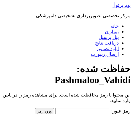
پرش
پویا پرتو│
به
مرکز تخصصی تصویربرداری تشخیصی دامپزشکی
محتوا
خانه
بیماران
پنل پرسنل
دریافت نتایج
آپلود تصاویر
ارسال ریپورت
حفاظت شده:
Pashmaloo_Vahidi
این محتوا با رمز محافظت شده است. برای مشاهده رمز را در پایین
وارد نمایید:
رمز عبور: