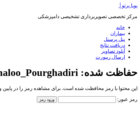
پرش
پویا پرتو│
به
مرکز تخصصی تصویربرداری تشخیصی دامپزشکی
محتوا
خانه
بیماران
پنل پرسنل
دریافت نتایج
آپلود تصاویر
ارسال ریپورت
حفاظت شده: Pashmaloo_Pourghadiri
این محتوا با رمز محافظت شده است. برای مشاهده رمز را در پایین وار
رمز عبور: