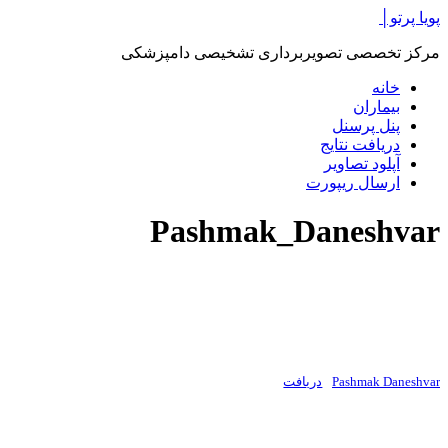
پرش
پویا پرتو│
به
مرکز تخصصی تصویربرداری تشخیصی دامپزشکی
محتوا
خانه
بیماران
پنل پرسنل
دریافت نتایج
آپلود تصاویر
ارسال ریپورت
Pashmak_Daneshvar
Pashmak Daneshvar
دریافت