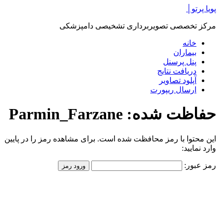
پرش
پویا پرتو│
به
مرکز تخصصی تصویربرداری تشخیصی دامپزشکی
محتوا
خانه
بیماران
پنل پرسنل
دریافت نتایج
آپلود تصاویر
ارسال ریپورت
حفاظت شده: Parmin_Farzane
این محتوا با رمز محافظت شده است. برای مشاهده رمز را در پایین
وارد نمایید:
رمز عبور: