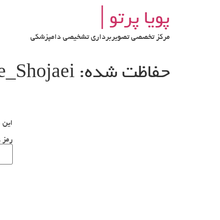
رش
پویا پرتو│
ه
حتوا
مرکز تخصصی تصویربرداری تشخیصی دامپزشکی
حفاظت شده: Panbe_Shojaei
این م
رمز ع