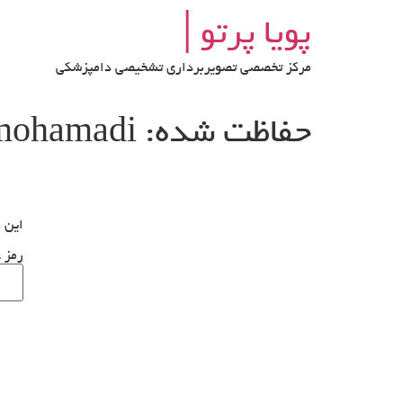
رش
پویا پرتو│
ه
حتوا
مرکز تخصصی تصویربرداری تشخیصی دامپزشکی
حفاظت شده: mocha_mohamadi
این م
رمز ع