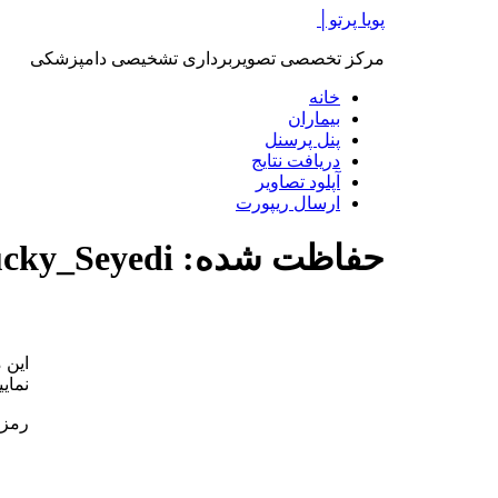
پرش
پویا پرتو│
به
مرکز تخصصی تصویربرداری تشخیصی دامپزشکی
محتوا
خانه
بیماران
پنل پرسنل
دریافت نتایج
آپلود تصاویر
ارسال ریپورت
حفاظت شده: Lucky_Seyedi
این 
نمایی
رمز 