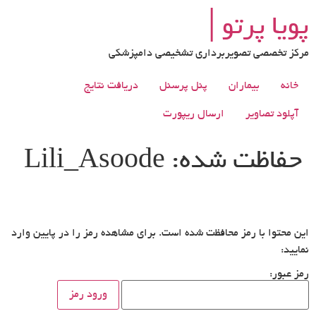
رش
پویا پرتو│
ه
حتوا
مرکز تخصصی تصویربرداری تشخیصی دامپزشکی
خانه
بیماران
پنل پرسنل
دریافت نتایج
آپلود تصاویر
ارسال ریپورت
حفاظت شده: Lili_Asoode
این محتوا با رمز محافظت شده است. برای مشاهده رمز را در پایین وارد
نمایید:
رمز عبور: