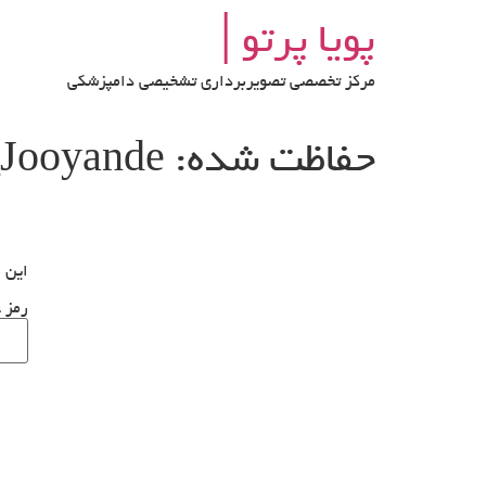
رش
پویا پرتو│
ه
حتوا
مرکز تخصصی تصویربرداری تشخیصی دامپزشکی
حفاظت شده: Jessy_Jooyande
این م
رمز ع