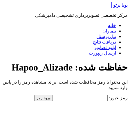
پرش
پویا پرتو│
به
مرکز تخصصی تصویربرداری تشخیصی دامپزشکی
محتوا
خانه
بیماران
پنل پرسنل
دریافت نتایج
آپلود تصاویر
ارسال ریپورت
حفاظت شده: Hapoo_Alizade
این محتوا با رمز محافظت شده است. برای مشاهده رمز را در پایین
وارد نمایید:
رمز عبور: