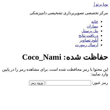
پرش
پویا پرتو│
به
مرکز تخصصی تصویربرداری تشخیصی دامپزشکی
محتوا
خانه
بیماران
پنل پرسنل
دریافت نتایج
آپلود تصاویر
ارسال ریپورت
حفاظت شده: Coco_Nami
این محتوا با رمز محافظت شده است. برای مشاهده رمز را در پایین
وارد نمایید:
رمز عبور: