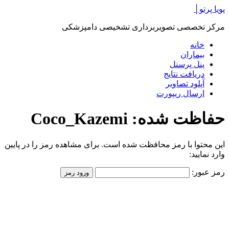
پرش
پویا پرتو│
به
مرکز تخصصی تصویربرداری تشخیصی دامپزشکی
محتوا
خانه
بیماران
پنل پرسنل
دریافت نتایج
آپلود تصاویر
ارسال ریپورت
حفاظت شده: Coco_Kazemi
این محتوا با رمز محافظت شده است. برای مشاهده رمز را در پایین
وارد نمایید:
رمز عبور: