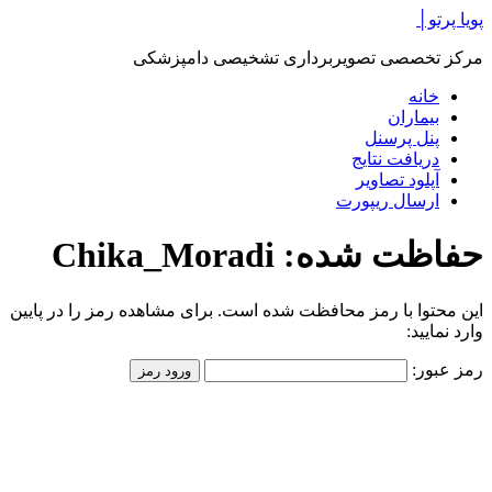
پرش
پویا پرتو│
به
مرکز تخصصی تصویربرداری تشخیصی دامپزشکی
محتوا
خانه
بیماران
پنل پرسنل
دریافت نتایج
آپلود تصاویر
ارسال ریپورت
حفاظت شده: Chika_Moradi
این محتوا با رمز محافظت شده است. برای مشاهده رمز را در پایین
وارد نمایید:
رمز عبور: