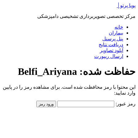
پرش
پویا پرتو│
به
مرکز تخصصی تصویربرداری تشخیصی دامپزشکی
محتوا
خانه
بیماران
پنل پرسنل
دریافت نتایج
آپلود تصاویر
ارسال ریپورت
حفاظت شده: Belfi_Ariyana
این محتوا با رمز محافظت شده است. برای مشاهده رمز را در پایین
وارد نمایید:
رمز عبور: