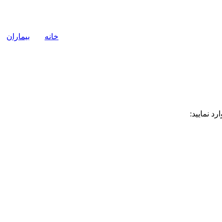
خانه
بیماران
د نمایید: