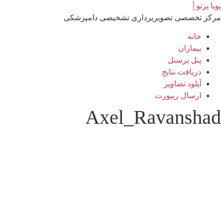
رش
پویا پرتو│
ه
مرکز تخصصی تصویربرداری تشخیصی دامپزشکی
حتوا
خانه
بیماران
پنل پرسنل
دریافت نتایج
آپلود تصاویر
ارسال ریپورت
Axel_Ravanshad