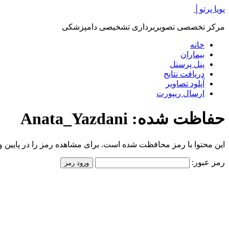
پرش
پویا پرتو│
به
مرکز تخصصی تصویربرداری تشخیصی دامپزشکی
محتوا
خانه
بیماران
پنل پرسنل
دریافت نتایج
آپلود تصاویر
ارسال ریپورت
حفاظت شده: Anata_Yazdani
این محتوا با رمز محافظت شده است. برای مشاهده رمز را در پایین وار
رمز عبور: