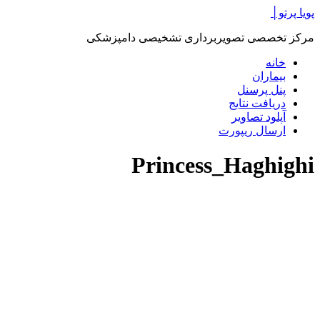
پرش
پویا پرتو│
به
مرکز تخصصی تصویربرداری تشخیصی دامپزشکی
محتوا
خانه
بیماران
پنل پرسنل
دریافت نتایج
آپلود تصاویر
ارسال ریپورت
Princess_Haghighi