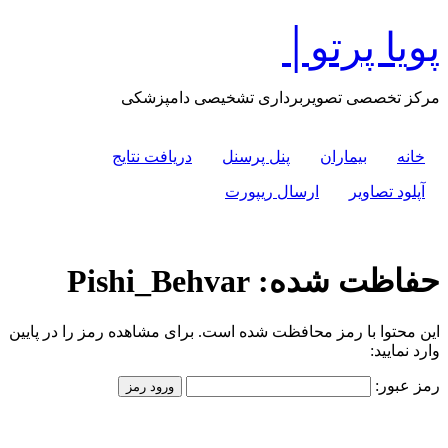
پرش
پویا پرتو│
به
محتوا
مرکز تخصصی تصویربرداری تشخیصی دامپزشکی
خانه
بیماران
پنل پرسنل
دریافت نتایج
آپلود تصاویر
ارسال ریپورت
حفاظت شده: Pishi_Behvar
این محتوا با رمز محافظت شده است. برای مشاهده رمز را در پایین
وارد نمایید:
رمز عبور: