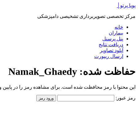
پرش
پویا پرتو│
به
مرکز تخصصی تصویربرداری تشخیصی دامپزشکی
محتوا
خانه
بیماران
پنل پرسنل
دریافت نتایج
آپلود تصاویر
ارسال ریپورت
حفاظت شده: Namak_Ghaedy
این محتوا با رمز محافظت شده است. برای مشاهده رمز را در پایین وار
رمز عبور: