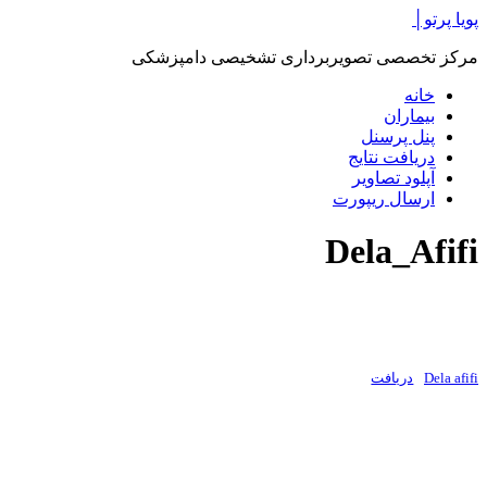
پرش
پویا پرتو│
به
مرکز تخصصی تصویربرداری تشخیصی دامپزشکی
محتوا
خانه
بیماران
پنل پرسنل
دریافت نتایج
آپلود تصاویر
ارسال ریپورت
Dela_Afifi
Dela afifi
دریافت