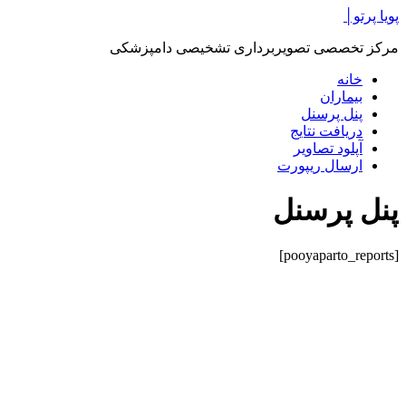
پرش
پویا پرتو│
به
مرکز تخصصی تصویربرداری تشخیصی دامپزشکی
محتوا
خانه
بیماران
پنل پرسنل
دریافت نتایج
آپلود تصاویر
ارسال ریپورت
پنل پرسنل
[pooyaparto_reports]