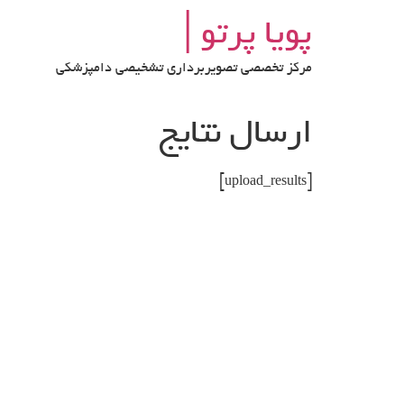
رش
پویا پرتو│
ه
حتوا
مرکز تخصصی تصویربرداری تشخیصی دامپزشکی
ارسال نتایج
[upload_results]